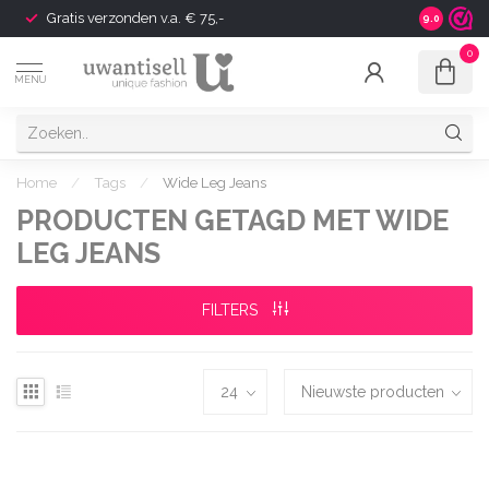
Gratis verzonden v.a. € 75,-
Shipping t
9.0
0
MENU
Home
/
Tags
/
Wide Leg Jeans
PRODUCTEN GETAGD MET WIDE
LEG JEANS
FILTERS