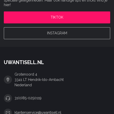
speciale gelegenheden. Maar ook handige tips en tricks vind je
hier!
TIKTOK
INSTAGRAM
UWANTISELL.NL
Grotenoord 4
3341 LT Hendrik-Ido-Ambacht
Nederland
31(0)85-0250119
klantenservice@uwantisell.nl