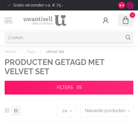
Gratis verzonden v.a. € 75,-
Shipping t
9.0
0
MENU
Home
/
Tags
/
Velvet Set
PRODUCTEN GETAGD MET
VELVET SET
FILTERS