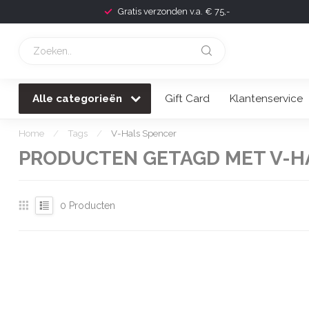
Gratis verzonden v.a. € 75,-
Alle categorieën
Gift Card
Klantenservice
Home
/
Tags
/
V-Hals Spencer
PRODUCTEN GETAGD MET V-H
0
Producten