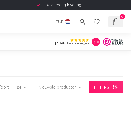
Ook zaterdag levering
0
EUR
9.0
30.081
beoordelingen
Toon:
FILTERS