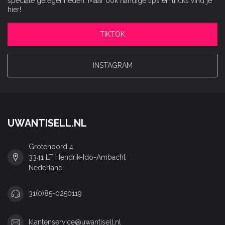
speciale gelegenheden. Maar ook handige tips en tricks vind je
hier!
TIKTOK
INSTAGRAM
UWANTISELL.NL
Grotenoord 4
3341 LT Hendrik-Ido-Ambacht
Nederland
31(0)85-0250119
klantenservice@uwantisell.nl