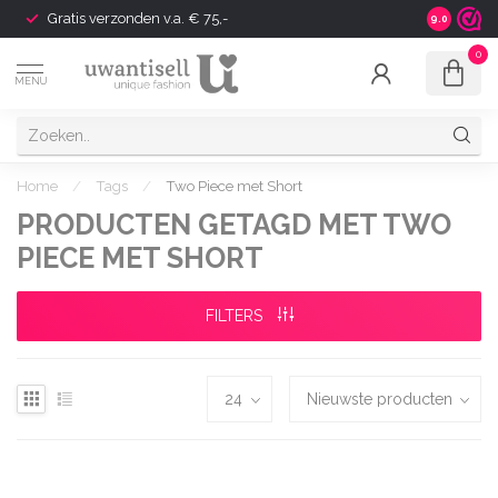
Gratis verzonden v.a. € 75,-
Shipping t
9.0
0
MENU
Home
/
Tags
/
Two Piece met Short
PRODUCTEN GETAGD MET TWO
PIECE MET SHORT
FILTERS