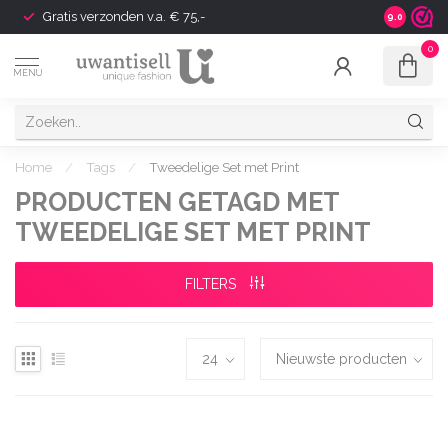
Gratis verzonden v.a. € 75,-
Shipping t
9.0
0
MENU
Home
/
Tags
/
Tweedelige Set met Print
PRODUCTEN GETAGD MET
TWEEDELIGE SET MET PRINT
FILTERS