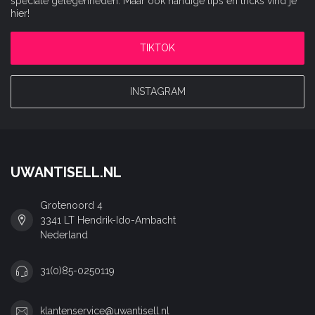
speciale gelegenheden. Maar ook handige tips en tricks vind je
hier!
TIKTOK
INSTAGRAM
UWANTISELL.NL
Grotenoord 4
3341 LT Hendrik-Ido-Ambacht
Nederland
31(0)85-0250119
klantenservice@uwantisell.nl