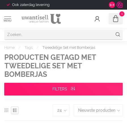
Ook zaterdag levering
9.0
0
MENU
Home
/
Tags
/
Tweedelige Set met Bomberjas
PRODUCTEN GETAGD MET
TWEEDELIGE SET MET
BOMBERJAS
FILTERS