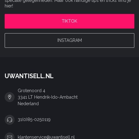
speciale gelegenheden. Maar ook handige tips en tricks vind je
hier!
TIKTOK
INSTAGRAM
UWANTISELL.NL
Grotenoord 4
3341 LT Hendrik-Ido-Ambacht
Nederland
31(0)85-0250119
klantenservice@uwantisell.nl