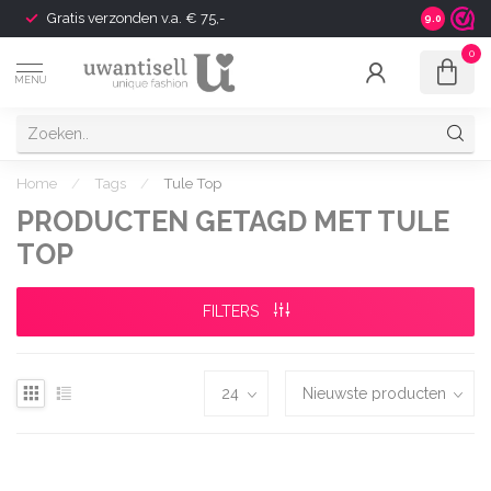
Gratis verzonden v.a. € 75,-
Shipping t
9.0
0
MENU
Home
/
Tags
/
Tule Top
PRODUCTEN GETAGD MET TULE
TOP
FILTERS