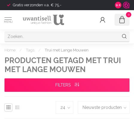
Gratis verzonden v.a. € 75,-
Shipping t
9.0
0
MENU
Home
/
Tags
/
Trui met Lange Mouwen
PRODUCTEN GETAGD MET TRUI
MET LANGE MOUWEN
FILTERS