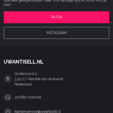
speciale gelegenheden. Maar ook handige tips en tricks vind je
hier!
TIKTOK
INSTAGRAM
UWANTISELL.NL
Grotenoord 4
3341 LT Hendrik-Ido-Ambacht
Nederland
31(0)85-0250119
klantenservice@uwantisell.nl