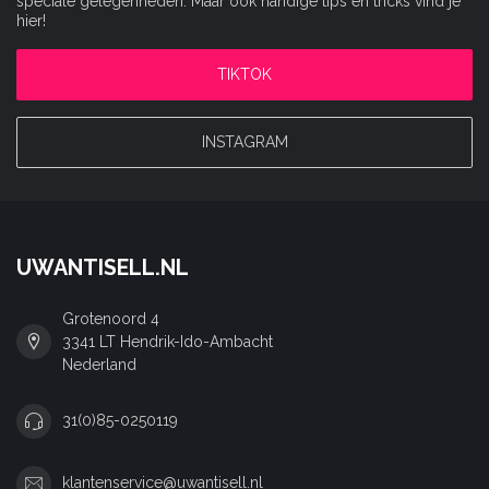
speciale gelegenheden. Maar ook handige tips en tricks vind je
hier!
TIKTOK
INSTAGRAM
UWANTISELL.NL
Grotenoord 4
3341 LT Hendrik-Ido-Ambacht
Nederland
31(0)85-0250119
klantenservice@uwantisell.nl