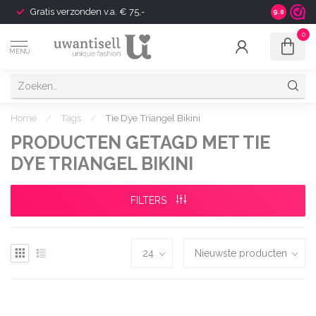
Gratis verzonden v.a. € 75,-
Shipping t
9.0
0
MENU
Home
/
Tags
/
Tie Dye Triangel Bikini
PRODUCTEN GETAGD MET TIE
DYE TRIANGEL BIKINI
FILTERS