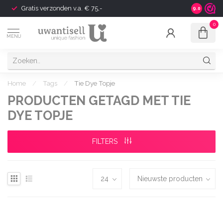
Gratis verzonden v.a. € 75,-
Shipping t
9.0
0
MENU
Home
/
Tags
/
Tie Dye Topje
PRODUCTEN GETAGD MET TIE
DYE TOPJE
FILTERS