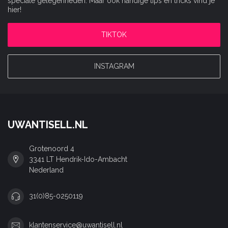
speciale gelegenheden. Maar ook handige tips en tricks vind je
hier!
TIKTOK
INSTAGRAM
UWANTISELL.NL
Grotenoord 4
3341 LT Hendrik-Ido-Ambacht
Nederland
31(0)85-0250119
klantenservice@uwantisell.nl