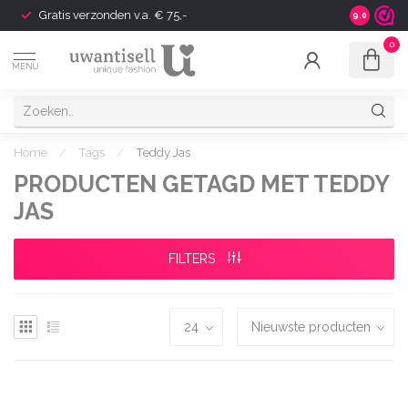
Gratis verzonden v.a. € 75,-
Shipping t
9.0
0
MENU
Home
/
Tags
/
Teddy Jas
PRODUCTEN GETAGD MET TEDDY
JAS
FILTERS