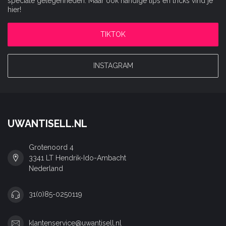
speciale gelegenheden. Maar ook handige tips en tricks vind je
hier!
TIKTOK
INSTAGRAM
UWANTISELL.NL
Grotenoord 4
3341 LT Hendrik-Ido-Ambacht
Nederland
31(0)85-0250119
klantenservice@uwantisell.nl