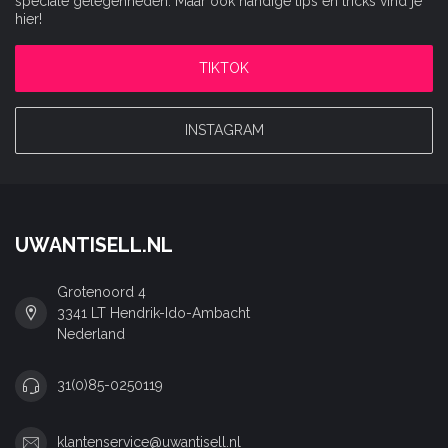
speciale gelegenheden. Maar ook handige tips en tricks vind je
hier!
TIKTOK
INSTAGRAM
UWANTISELL.NL
Grotenoord 4
3341 LT Hendrik-Ido-Ambacht
Nederland
31(0)85-0250119
klantenservice@uwantisell.nl