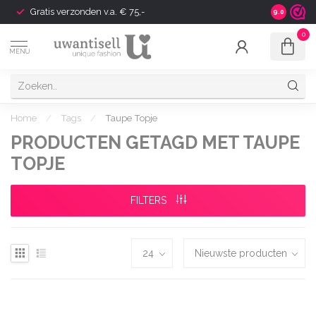
Gratis verzonden v.a. € 75,-
Shipping t
9.0
0
MENU
Home
/
Tags
/
Taupe Topje
PRODUCTEN GETAGD MET TAUPE
TOPJE
FILTERS