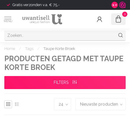
Gratis verzonden v.a. € 75,-
Shipping t
9.0
0
MENU
Home
/
Tags
/
Taupe Korte Broek
PRODUCTEN GETAGD MET TAUPE
KORTE BROEK
FILTERS