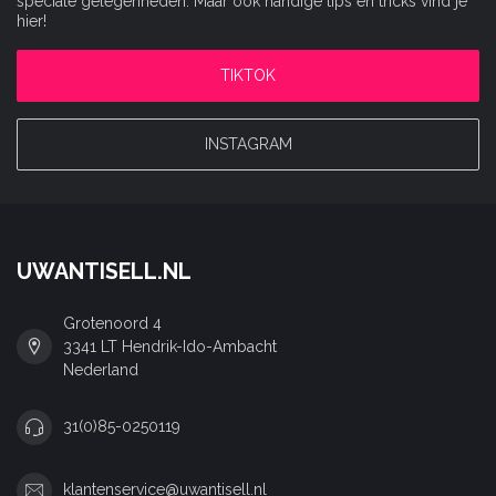
speciale gelegenheden. Maar ook handige tips en tricks vind je
hier!
TIKTOK
INSTAGRAM
UWANTISELL.NL
Grotenoord 4
3341 LT Hendrik-Ido-Ambacht
Nederland
31(0)85-0250119
klantenservice@uwantisell.nl