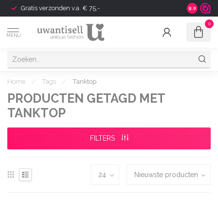
Gratis verzonden v.a. € 75,-
Shipping t
9.0
0
MENU
Home
/
Tags
/
Tanktop
PRODUCTEN GETAGD MET
TANKTOP
FILTERS