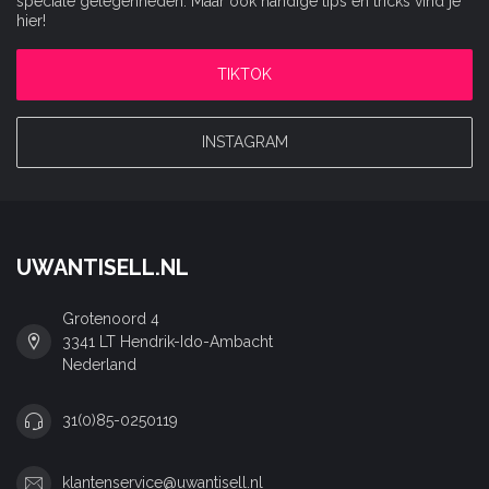
speciale gelegenheden. Maar ook handige tips en tricks vind je
hier!
TIKTOK
INSTAGRAM
UWANTISELL.NL
Grotenoord 4
3341 LT Hendrik-Ido-Ambacht
Nederland
31(0)85-0250119
klantenservice@uwantisell.nl