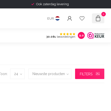
Ook zaterdag levering
0
EUR
9.0
30.081
beoordelingen
Toon:
FILTERS