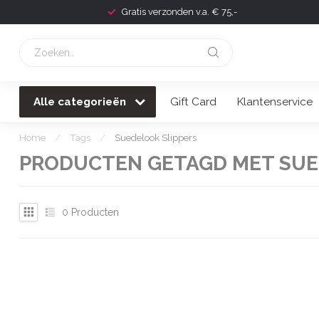
Gratis verzonden v.a. € 75,-
Alle categorieën
Gift Card
Klantenservice
Home
/
Tags
/
Suedelook Slippers
PRODUCTEN GETAGD MET SUE
0
Producten