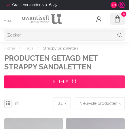
Gratis verzonden v.a. € 75,-
Shipping t
9.0
0
MENU
Home
/
Tags
/
Strappy Sandaletten
PRODUCTEN GETAGD MET
STRAPPY SANDALETTEN
FILTERS