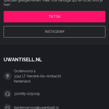
speciale gelegenheden. Maar ook handige tips en tricks vind je
hier!
TIKTOK
INSTAGRAM
UWANTISELL.NL
Grotenoord 4
3341 LT Hendrik-Ido-Ambacht
Nederland
31(0)85-0250119
klantenservice@uwantisell.nl