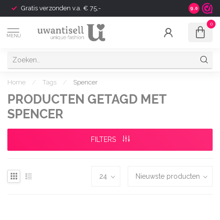
Gratis verzonden v.a. € 75,-
Shipping t
9.0
0
MENU
Home
/
Tags
/
Spencer
PRODUCTEN GETAGD MET
SPENCER
FILTERS