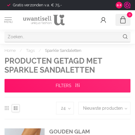
Gratis verzonden v.a. € 75,-
Shipping t
9.0
0
MENU
Home
/
Tags
/
Sparkle Sandaletten
PRODUCTEN GETAGD MET
SPARKLE SANDALETTEN
FILTERS
GOUDEN GLAM