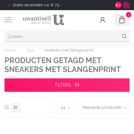
Gratis verzonden v.a. € 75,-
Shipping t
9.0
0
MENU
Home
/
Tags
/
Sneakers met Slangenprint
PRODUCTEN GETAGD MET
SNEAKERS MET SLANGENPRINT
FILTERS