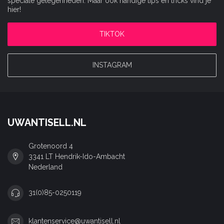
speciale gelegenheden. Maar ook handige tips en tricks vind je
hier!
TIKTOK
INSTAGRAM
UWANTISELL.NL
Grotenoord 4
3341 LT Hendrik-Ido-Ambacht
Nederland
31(0)85-0250119
klantenservice@uwantisell.nl