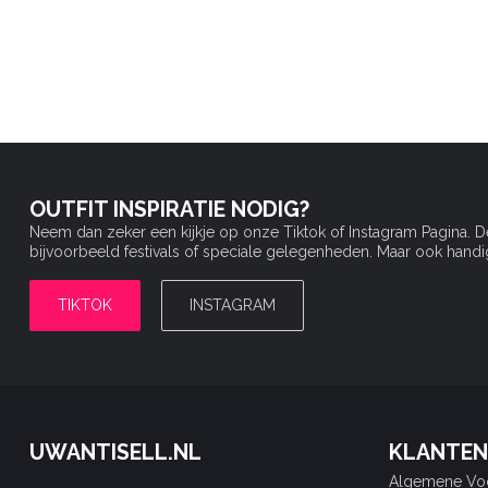
OUTFIT INSPIRATIE NODIG?
Neem dan zeker een kijkje op onze Tiktok of Instagram Pagina. 
bijvoorbeeld festivals of speciale gelegenheden. Maar ook handige 
TIKTOK
INSTAGRAM
UWANTISELL.NL
KLANTEN
Algemene Vo