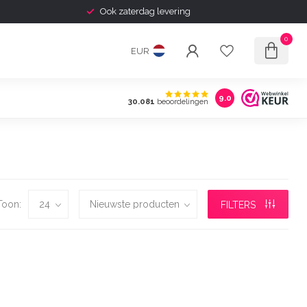
Ook zaterdag levering
0
EUR
9.0
30.081
beoordelingen
Toon:
FILTERS