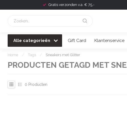
Gratis verzonden v.a. € 75,-
Alle categorieën
Gift Card
Klantenservice
Home
/
Tags
/
Sneakers met Glitter
PRODUCTEN GETAGD MET SNE
0
Producten