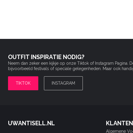
OUTFIT INSPIRATIE NODIG?
Neem dan zeker een kijkje op onze Tiktok of Instagram Pagina. 
bijvoorbeeld festivals of speciale gelegenheden. Maar ook handige 
TIKTOK
INSTAGRAM
UWANTISELL.NL
KLANTEN
Algemene Vo