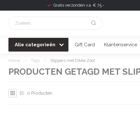
Gratis verzonden v.a. € 75,-
Alle categorieën
Gift Card
Klantenservice
Home
/
Tags
/
Slippers met Dikke Zool
PRODUCTEN GETAGD MET SLIP
0
Producten