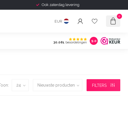
Ook zaterdag levering
0
EUR
9.0
30.081
beoordelingen
Toon:
FILTERS