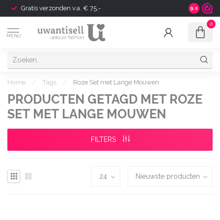
Gratis verzonden v.a. € 75,-
Shipping t
9.0
0
MENU
Home
/
Tags
/
Roze Set met Lange Mouwen
PRODUCTEN GETAGD MET ROZE
SET MET LANGE MOUWEN
FILTERS