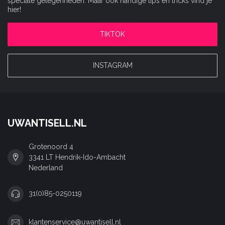
speciale gelegenheden. Maar ook handige tips en tricks vind je
hier!
TIKTOK
INSTAGRAM
UWANTISELL.NL
Grotenoord 4
3341 LT Hendrik-Ido-Ambacht
Nederland
31(0)85-0250119
klantenservice@uwantisell.nl