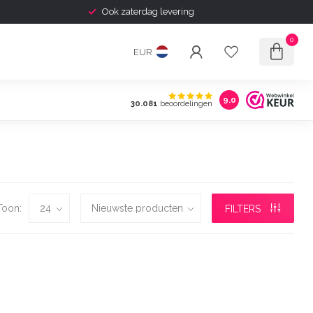
Ook zaterdag levering
0
EUR
9.0
30.081
beoordelingen
Toon:
FILTERS