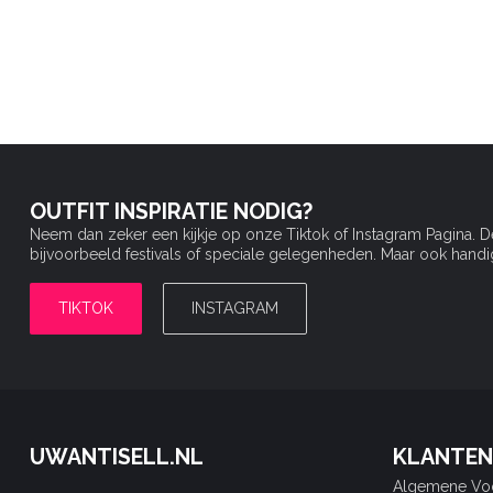
OUTFIT INSPIRATIE NODIG?
Neem dan zeker een kijkje op onze Tiktok of Instagram Pagina. 
bijvoorbeeld festivals of speciale gelegenheden. Maar ook handige 
TIKTOK
INSTAGRAM
UWANTISELL.NL
KLANTEN
Algemene Vo