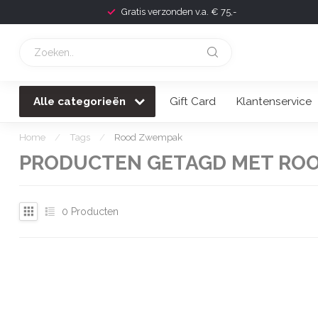
Gratis verzonden v.a. € 75,-
Alle categorieën
Gift Card
Klantenservice
Home
/
Tags
/
Rood Zwempak
PRODUCTEN GETAGD MET RO
0
Producten