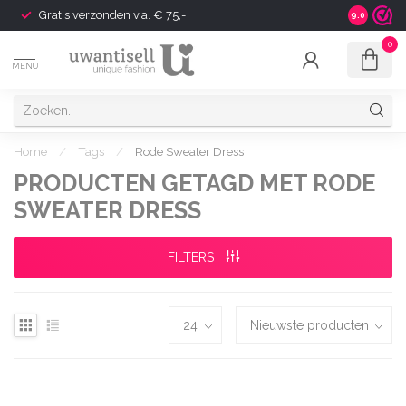
Gratis verzonden v.a. € 75,-
Shipping t
9.0
0
MENU
Home
/
Tags
/
Rode Sweater Dress
PRODUCTEN GETAGD MET RODE
SWEATER DRESS
FILTERS