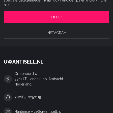
speciale gelegenheden. Maar ook handige tips en tricks vind je
hier!
TIKTOK
INSTAGRAM
UWANTISELL.NL
Grotenoord 4
3341 LT Hendrik-Ido-Ambacht
Nederland
31(0)85-0250119
klantenservice@uwantisell.nl