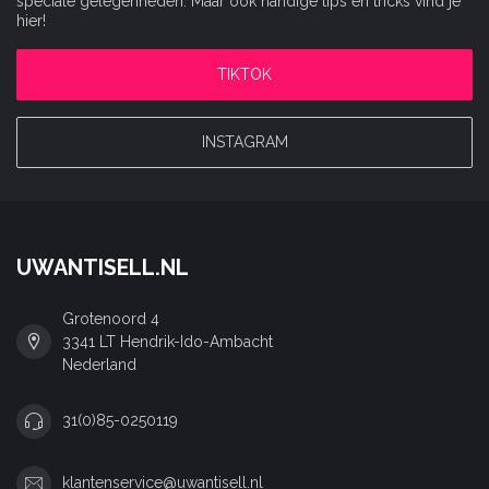
speciale gelegenheden. Maar ook handige tips en tricks vind je
hier!
TIKTOK
INSTAGRAM
UWANTISELL.NL
Grotenoord 4
3341 LT Hendrik-Ido-Ambacht
Nederland
31(0)85-0250119
klantenservice@uwantisell.nl