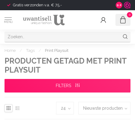
Gratis verzonden v.a. € 75,-
Shipping t
9.0
0
MENU
Home
/
Tags
/
Print Playsuit
PRODUCTEN GETAGD MET PRINT
PLAYSUIT
FILTERS