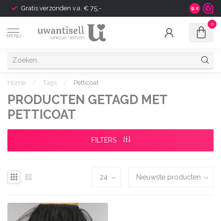
Gratis verzonden v.a. € 75,-
Shipping t
9.0
0
MENU
Home
/
Tags
/
Petticoat
PRODUCTEN GETAGD MET
PETTICOAT
FILTERS