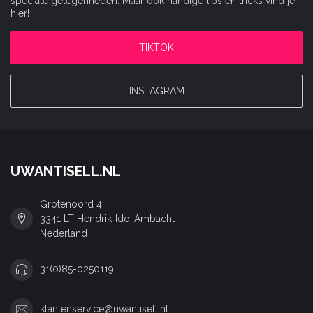
speciale gelegenheden. Maar ook handige tips en tricks vind je
hier!
TIKTOK
INSTAGRAM
UWANTISELL.NL
Grotenoord 4
3341 LT Hendrik-Ido-Ambacht
Nederland
31(0)85-0250119
klantenservice@uwantisell.nl