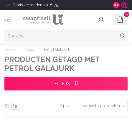
Gratis verzonden v.a. € 75,-
Shipping t
9.0
0
MENU
Home
/
Tags
/
Petrol Galajurk
PRODUCTEN GETAGD MET
PETROL GALAJURK
FILTERS