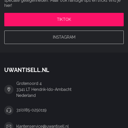
speciale gelegenheden. Maar ook handige tips en tricks vind je
hier!
TIKTOK
INSTAGRAM
UWANTISELL.NL
Grotenoord 4
3341 LT Hendrik-Ido-Ambacht
Nederland
31(0)85-0250119
klantenservice@uwantisell.nl