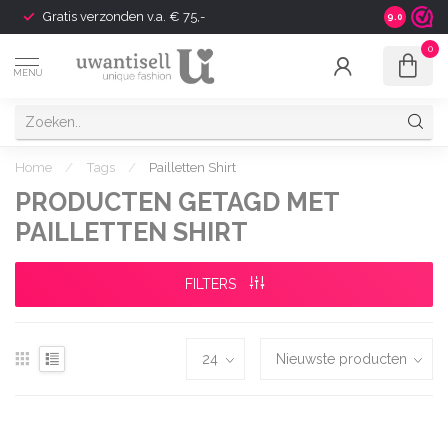
Gratis verzonden v.a. € 75,-
Shipping t
9.0
0
MENU
Home
/
Tags
/
Pailletten Shirt
PRODUCTEN GETAGD MET
PAILLETTEN SHIRT
FILTERS