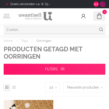
Gratis verzonden v.a. € 75,-
Shipping t
9.0
0
MENU
Home
/
Tags
/
Oorringen
PRODUCTEN GETAGD MET
OORRINGEN
FILTERS