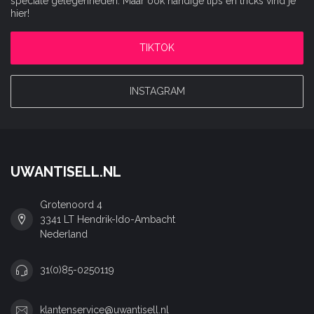
speciale gelegenheden. Maar ook handige tips en tricks vind je
hier!
TIKTOK
INSTAGRAM
UWANTISELL.NL
Grotenoord 4
3341 LT Hendrik-Ido-Ambacht
Nederland
31(0)85-0250119
klantenservice@uwantisell.nl