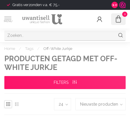
Gratis verzonden v.a. € 75,-
Shipping t
9.0
0
MENU
Home
/
Tags
/
Off-White Jurkje
PRODUCTEN GETAGD MET OFF-
WHITE JURKJE
FILTERS