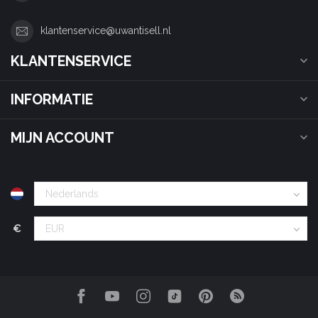
klantenservice@uwantisell.nl
KLANTENSERVICE
INFORMATIE
MIJN ACCOUNT
€