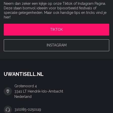
Neem dan zeker een kijkje op onze Tiktok of Instagram Pagina.
Deze staan bomvol ideeën voor bijvoorbeeld festivals of
speciale gelegenheden. Maar ook handige tips en tricks vind je
hier!
TIKTOK
INSTAGRAM
UWANTISELL.NL
Grotenoord 4
3341 LT Hendrik-Ido-Ambacht
Nederland
31(0)85-0250119