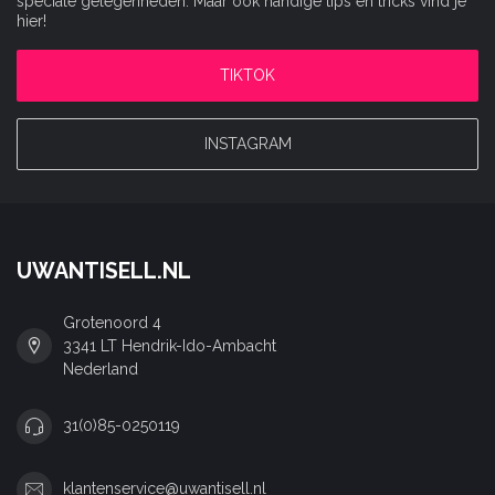
speciale gelegenheden. Maar ook handige tips en tricks vind je
hier!
TIKTOK
INSTAGRAM
UWANTISELL.NL
Grotenoord 4
3341 LT Hendrik-Ido-Ambacht
Nederland
31(0)85-0250119
klantenservice@uwantisell.nl