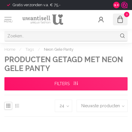
Gratis verzonden v.a. € 75,-
Shipping t
9.0
0
MENU
Home
/
Tags
/
Neon Gele Panty
PRODUCTEN GETAGD MET NEON
GELE PANTY
FILTERS