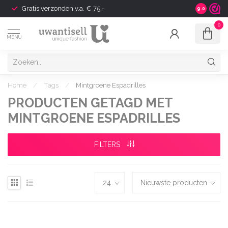
Gratis verzonden v.a. € 75,-
Shipping t
9.0
0
MENU
Home
/
Tags
/
Mintgroene Espadrilles
PRODUCTEN GETAGD MET
MINTGROENE ESPADRILLES
FILTERS