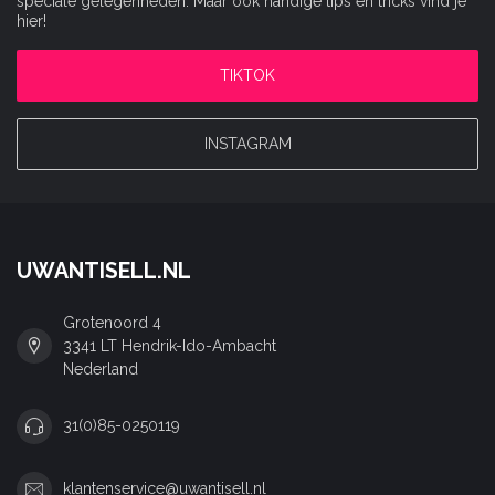
speciale gelegenheden. Maar ook handige tips en tricks vind je
hier!
TIKTOK
INSTAGRAM
UWANTISELL.NL
Grotenoord 4
3341 LT Hendrik-Ido-Ambacht
Nederland
31(0)85-0250119
klantenservice@uwantisell.nl