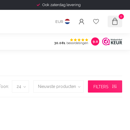
Ook zaterdag levering
0
EUR
9.0
30.081
beoordelingen
Toon:
FILTERS