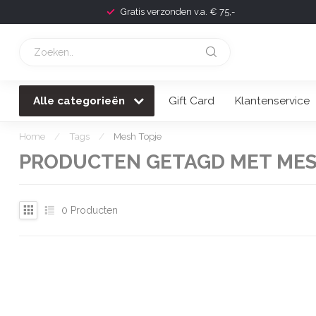
Gratis verzonden v.a. € 75,-
Alle categorieën
Gift Card
Klantenservice
Home
/
Tags
/
Mesh Topje
PRODUCTEN GETAGD MET MES
0
Producten