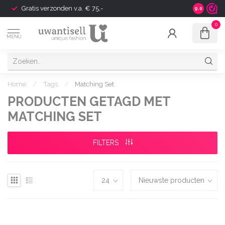
Gratis verzonden v.a. € 75,-
Shipping t
9.0
0
MENU
Home
/
Tags
/
Matching Set
PRODUCTEN GETAGD MET
MATCHING SET
FILTERS