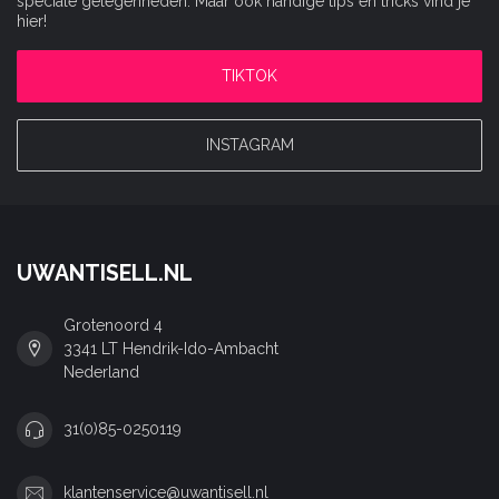
speciale gelegenheden. Maar ook handige tips en tricks vind je
hier!
TIKTOK
INSTAGRAM
UWANTISELL.NL
Grotenoord 4
3341 LT Hendrik-Ido-Ambacht
Nederland
31(0)85-0250119
klantenservice@uwantisell.nl