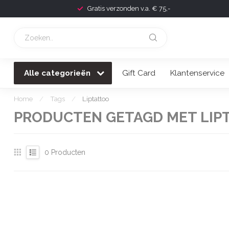
Gratis verzonden v.a. € 75,-
Alle categorieën
Gift Card
Klantenservice
Home
/
Tags
/
Liptattoo
PRODUCTEN GETAGD MET LIP
0
Producten