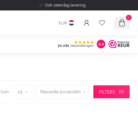
Ook zaterdag levering
0
EUR
9.0
30.081
beoordelingen
Toon:
FILTERS