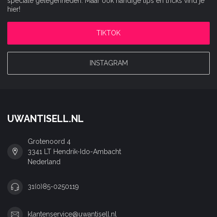
speciale gelegenheden. Maar ook handige tips en tricks vind je
hier!
TIKTOK
INSTAGRAM
UWANTISELL.NL
Grotenoord 4
3341 LT Hendrik-Ido-Ambacht
Nederland
31(0)85-0250119
klantenservice@uwantisell.nl