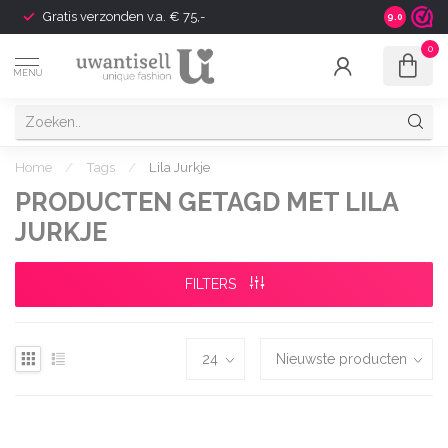
Gratis verzonden v.a. € 75,-
Shipping t
9.0
0
MENU
Home
/
Tags
/
Lila Jurkje
PRODUCTEN GETAGD MET LILA
JURKJE
FILTERS