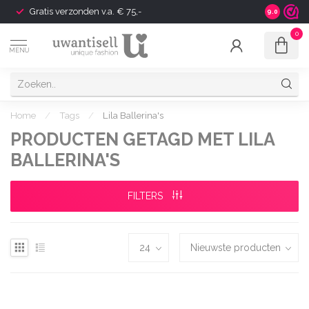
Gratis verzonden v.a. € 75,-
Shipping t
9.0
0
MENU
Home
/
Tags
/
Lila Ballerina's
PRODUCTEN GETAGD MET LILA
BALLERINA'S
FILTERS