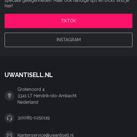
speciale gelegenheden. Maar ook handige tips en tricks vind je
hier!
TIKTOK
INSTAGRAM
UWANTISELL.NL
Grotenoord 4
3341 LT Hendrik-Ido-Ambacht
Nederland
31(0)85-0250119
klantenservice@uwantisell.nl