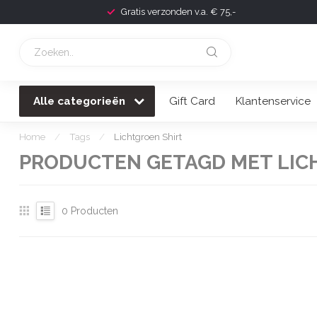
Gratis verzonden v.a. € 75,-
Alle categorieën
Gift Card
Klantenservice
Home
/
Tags
/
Lichtgroen Shirt
PRODUCTEN GETAGD MET LIC
0
Producten