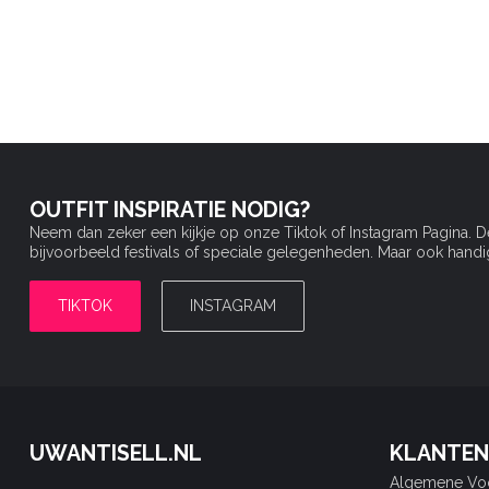
OUTFIT INSPIRATIE NODIG?
Neem dan zeker een kijkje op onze Tiktok of Instagram Pagina. 
bijvoorbeeld festivals of speciale gelegenheden. Maar ook handige 
TIKTOK
INSTAGRAM
UWANTISELL.NL
KLANTEN
Algemene Vo