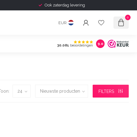
Ook zaterdag levering
0
EUR
9.0
30.081
beoordelingen
Toon:
FILTERS