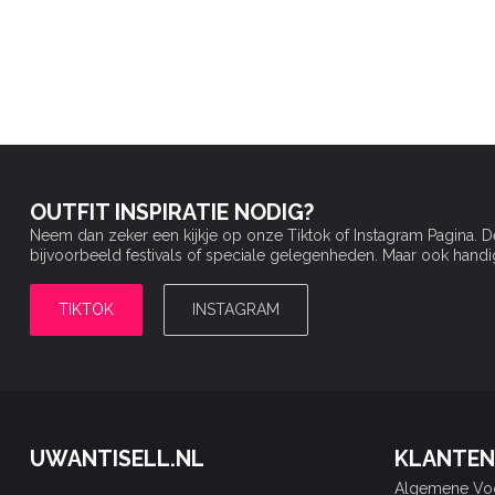
OUTFIT INSPIRATIE NODIG?
Neem dan zeker een kijkje op onze Tiktok of Instagram Pagina. 
bijvoorbeeld festivals of speciale gelegenheden. Maar ook handige 
TIKTOK
INSTAGRAM
UWANTISELL.NL
KLANTEN
Algemene Vo