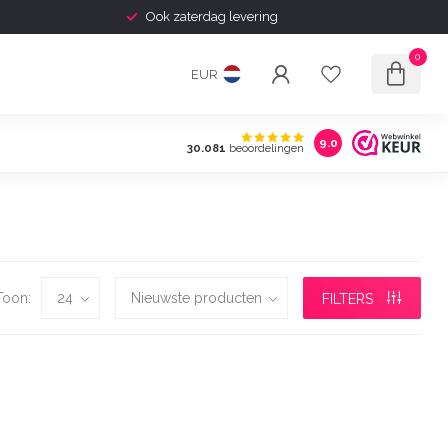
Ook zaterdag levering
0
EUR
9.0
30.081
beoordelingen
Toon:
FILTERS