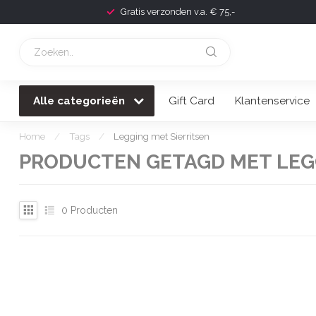
Gratis verzonden v.a. € 75,-
Alle categorieën
Gift Card
Klantenservice
Home
/
Tags
/
Legging met Sierritsen
PRODUCTEN GETAGD MET LEGG
0
Producten