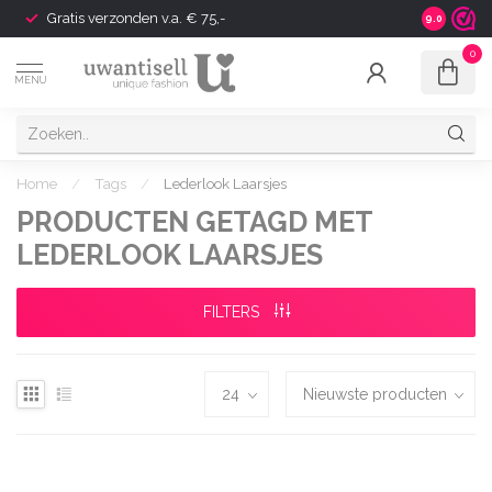
Gratis verzonden v.a. € 75,-
Shipping t
9.0
0
MENU
Home
/
Tags
/
Lederlook Laarsjes
PRODUCTEN GETAGD MET
LEDERLOOK LAARSJES
FILTERS