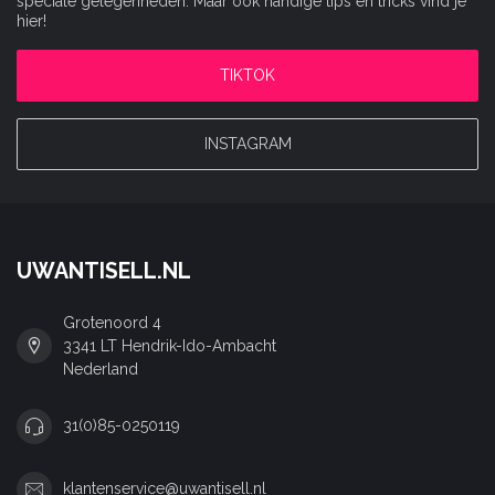
speciale gelegenheden. Maar ook handige tips en tricks vind je
hier!
TIKTOK
INSTAGRAM
UWANTISELL.NL
Grotenoord 4
3341 LT Hendrik-Ido-Ambacht
Nederland
31(0)85-0250119
klantenservice@uwantisell.nl