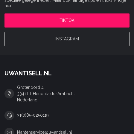
speciale gelegenheden. Maar ook handige tips en tricks vind je
hier!
TIKTOK
INSTAGRAM
UWANTISELL.NL
Grotenoord 4
3341 LT Hendrik-Ido-Ambacht
Nederland
31(0)85-0250119
klantenservice@uwantisell.nl