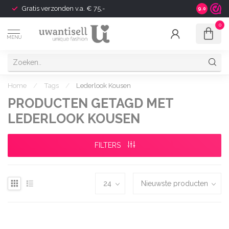
Gratis verzonden v.a. € 75,-
Shipping t
9.0
0
MENU
Home
/
Tags
/
Lederlook Kousen
PRODUCTEN GETAGD MET
LEDERLOOK KOUSEN
FILTERS