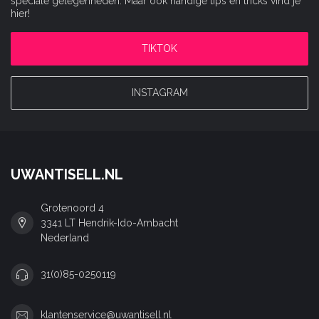
speciale gelegenheden. Maar ook handige tips en tricks vind je
hier!
TIKTOK
INSTAGRAM
UWANTISELL.NL
Grotenoord 4
3341 LT Hendrik-Ido-Ambacht
Nederland
31(0)85-0250119
klantenservice@uwantisell.nl