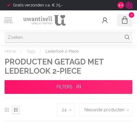
Gratis verzonden v.a. € 75,-
Shipping t
9.0
0
MENU
Home
/
Tags
/
Lederlook 2-Piece
PRODUCTEN GETAGD MET
LEDERLOOK 2-PIECE
FILTERS