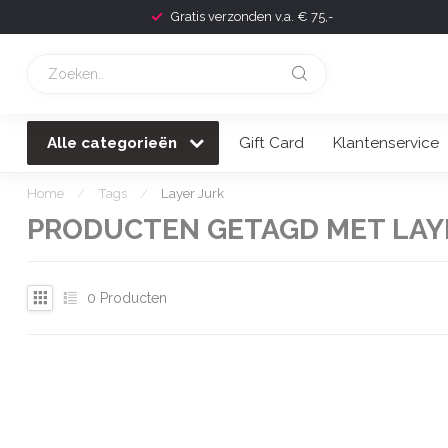
Gratis verzonden v.a. € 75,-
Alle categorieën
Gift Card
Klantenservice
Home
/
Tags
/
Layer Jurk
PRODUCTEN GETAGD MET LAY
0
Producten