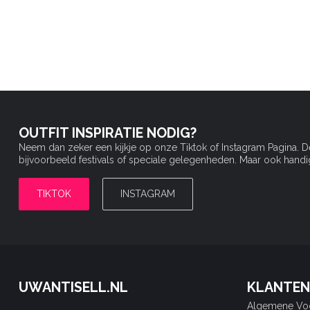
OUTFIT INSPIRATIE NODIG?
Neem dan zeker een kijkje op onze Tiktok of Instagram Pagina. 
bijvoorbeeld festivals of speciale gelegenheden. Maar ook handige 
TIKTOK
INSTAGRAM
UWANTISELL.NL
KLANTEN
Algemene Vo