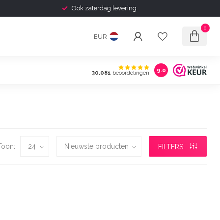
Ook zaterdag levering
0
EUR
9.0
30.081
beoordelingen
Toon:
FILTERS