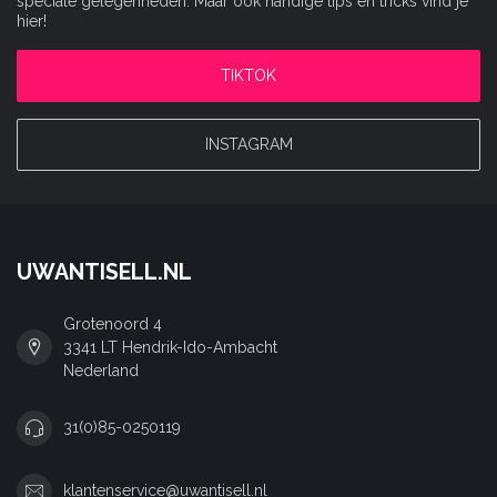
speciale gelegenheden. Maar ook handige tips en tricks vind je
hier!
TIKTOK
INSTAGRAM
UWANTISELL.NL
Grotenoord 4
3341 LT Hendrik-Ido-Ambacht
Nederland
31(0)85-0250119
klantenservice@uwantisell.nl