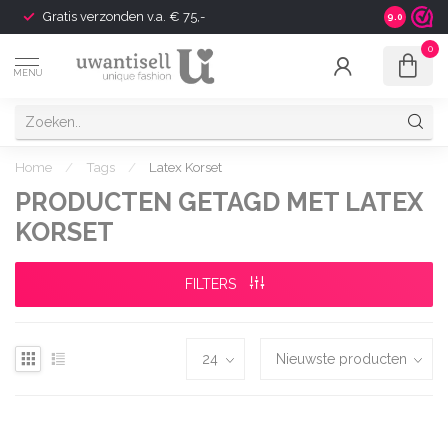
nden v.a. € 75,-
Shipping to Europe Available
9.0
0
MENU
Home
/
Tags
/
Latex Korset
PRODUCTEN GETAGD MET LATEX
KORSET
FILTERS