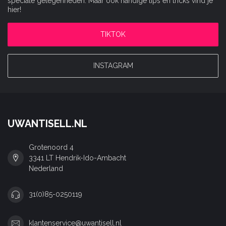
speciale gelegenheden. Maar ook handige tips en tricks vind je
hier!
TIKTOK
INSTAGRAM
UWANTISELL.NL
Grotenoord 4
3341 LT Hendrik-Ido-Ambacht
Nederland
31(0)85-0250119
klantenservice@uwantisell.nl