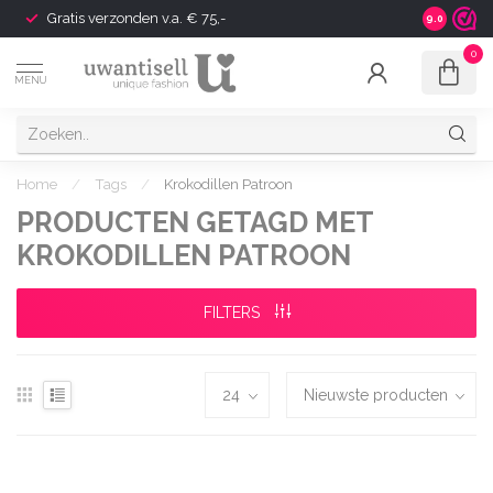
Gratis verzonden v.a. € 75,-
Shipping t
9.0
0
MENU
Home
/
Tags
/
Krokodillen Patroon
PRODUCTEN GETAGD MET
KROKODILLEN PATROON
FILTERS