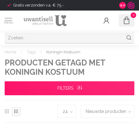
Gratis verzonden v.a. € 75,-
Shipping t
9.0
0
MENU
Home
/
Tags
/
Koningin Kostuum
PRODUCTEN GETAGD MET
KONINGIN KOSTUUM
FILTERS