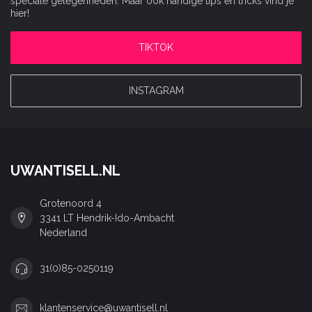
speciale gelegenheden. Maar ook handige tips en tricks vind je
hier!
TIKTOK
INSTAGRAM
UWANTISELL.NL
Grotenoord 4
3341 LT Hendrik-Ido-Ambacht
Nederland
31(0)85-0250119
klantenservice@uwantisell.nl