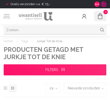
Gratis verzonden v.a. € 75,-
Shipping t
9.0
0
MENU
Home
/
Tags
/
Jurkje Tot de Knie
PRODUCTEN GETAGD MET
JURKJE TOT DE KNIE
FILTERS