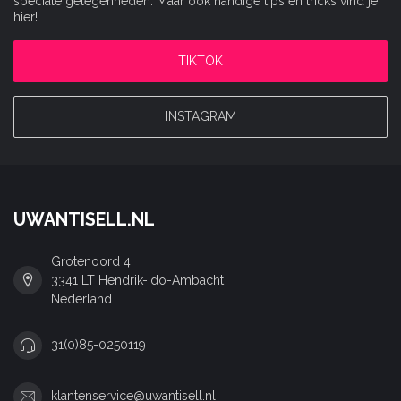
speciale gelegenheden. Maar ook handige tips en tricks vind je
hier!
TIKTOK
INSTAGRAM
UWANTISELL.NL
Grotenoord 4
3341 LT Hendrik-Ido-Ambacht
Nederland
31(0)85-0250119
klantenservice@uwantisell.nl