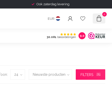
Ook zaterdag levering
0
EUR
9.0
30.081
beoordelingen
Toon:
FILTERS