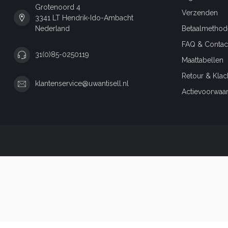
Grotenoord 4
Verzenden
3341 LT Hendrik-Ido-Ambacht
Nederland
Betaalmethod
FAQ & Contac
31(0)85-0250119
Maattabellen
Retour & Klac
klantenservice@uwantisell.nl
Actievoorwaa