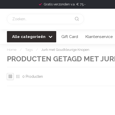
Gratis verzonden v.a. € 75,-
Alle categorieën
Gift Card
Klantenservice
Home
/
Tags
/
Jurk met Goudkleurige Knopen
PRODUCTEN GETAGD MET JUR
0
Producten