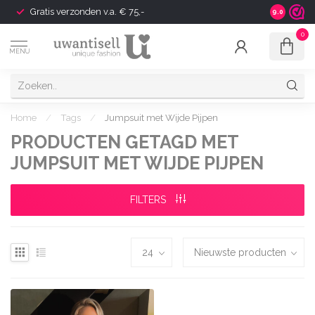
Gratis verzonden v.a. € 75,-
Shipping t
9.0
0
MENU
Home
/
Tags
/
Jumpsuit met Wijde Pijpen
PRODUCTEN GETAGD MET
JUMPSUIT MET WIJDE PIJPEN
FILTERS